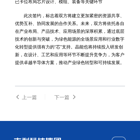
已卡位布局芯片设计、模组、装备等关键环节
此次签约，标志着双方将建立更加紧密的资源共享、
优势互补、协同发展的合作关系。未来，双方将依托各自
在产业布局、产品技术、应用场景的深厚积累，通过底层
技术的创新与突破，为绿色能源的全场景应用和行业数字
化转型提供强有力的“芯”支持。晶能也将持续投入研发创
新，在设计、工艺和应用等环节不断提升竞争力，为客户
提供卓越半导体方案，推动产业绿色转型和可持续发展。
上一篇
下一篇