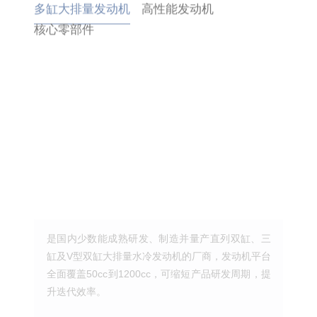
是国内少数能成熟研发、制造并量产直列双缸、三
自研国内首款四缸发动机，在四缸发动机领域持续
我们与顶级减震器品牌马祖奇（Marzocchi）合资建
缸及V型双缸大排量水冷发动机的厂商，发动机平台
突破，技术参数已比肩国际一线品牌；作为率先进
厂，确保关键部件的技术专属性与供应稳定性，部
全面覆盖50cc到1200cc，可缩短产品研发周期，提
入公升级高性能领域的国产品牌，旗下赛921等准
分自研自产核心零部件达到行业领先水平。
升迭代效率。
公升级车型已实现规模化量产。